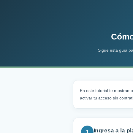
Cómo 
Sigue esta guía pa
En este tutorial te mostramo
activar tu acceso sin contra
Ingresa a la p
1