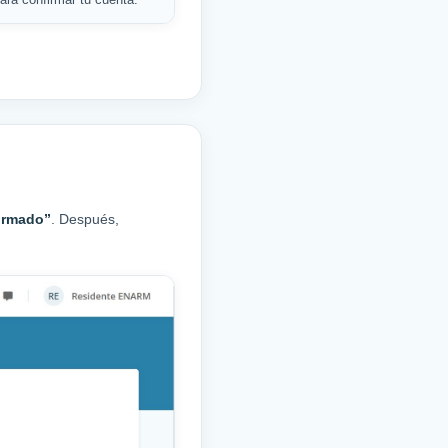
irmado”
. Después,