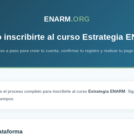
ENARM
.ORG
inscribirte al curso Estrategia
so a paso para crear tu cuenta, confirmar tu registro y realizar tu pago
s el proceso completo para inscribirte al curso
Estrategia ENARM
. Si
tiempos.
lataforma