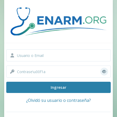
Saltar al contenido principal
Saltar a crear una nueva cuenta
Usuario o Email
Contraseña
Ingresar
¿Olvidó su usuario o contraseña?